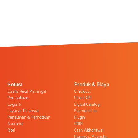
Solusi
Produk & Biaya
Usaha Kecil Menengah
Checkout
Perusahaan
Direct API
Logistik
Digital Catalog
Layanan Finansial
Payment Link
Perjalanan & Perhotelan
Plugin
Asuransi
QRIS
Ritel
Cash Withdrawal
Domestic Payouts