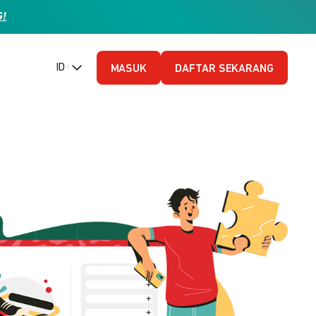
G!
ID (Bahasa Indonesia)
MASUK
DAFTAR SEKARANG