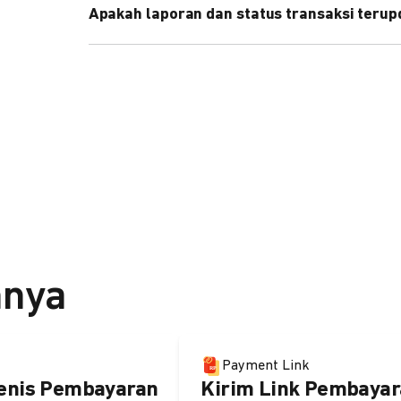
Apakah laporan dan status transaksi teru
Ya, transaksi akan tercatat di dashboard DOKU, d
melalui update notification URL. Pelajari cara me
nnya
Payment Link
enis Pembayaran
Kirim Link Pembayar