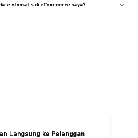
pdate otomatis di eCommerce saya?
an status di eCommerce Anda akan terupdate otomatis
ngaktifkannya
di sini.
an Langsung ke Pelanggan