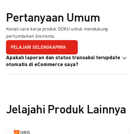
Pertanyaan Umum
Kenali cara kerja produk DOKU untuk mendukung
pertumbuhan bisnismu.
PELAJARI SELENGKAPNYA
Apakah laporan dan status transaksi terupdate
otomatis di eCommerce saya?
Ya, transaksi akan tercatat di dashboard DOKU, dan status
di eCommerce Anda akan terupdate otomatis melalui
update notification URL. Pelajari cara mengaktifkannya
di
sini.
Jelajahi Produk Lainnya
QRIS