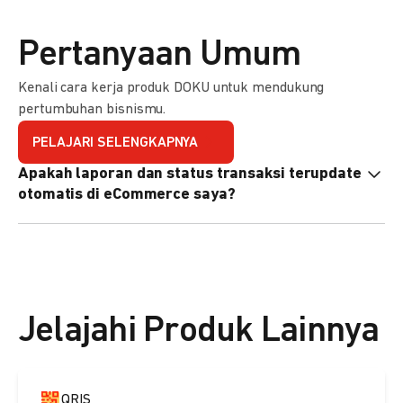
Pertanyaan Umum
Kenali cara kerja produk DOKU untuk mendukung
pertumbuhan bisnismu.
PELAJARI SELENGKAPNYA
Apakah laporan dan status transaksi terupdate
otomatis di eCommerce saya?
Ya, transaksi akan tercatat di dashboard DOKU, dan status
di eCommerce Anda akan terupdate otomatis melalui
update notification URL. Pelajari cara mengaktifkannya
di
sini.
Jelajahi Produk Lainnya
QRIS