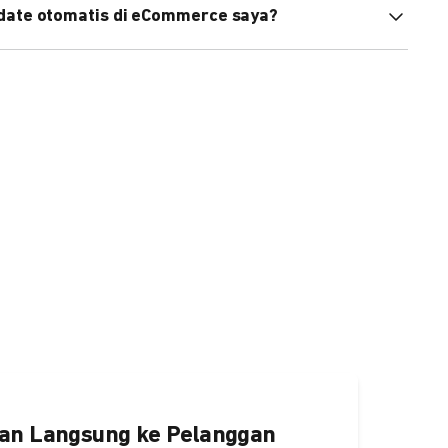
pdate otomatis di eCommerce saya?
an status di eCommerce Anda akan terupdate otomatis
ngaktifkannya
di sini.
an Langsung ke Pelanggan