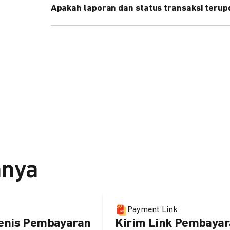
Apakah laporan dan status transaksi teru
Ya, transaksi akan tercatat di dashboard DOKU, d
melalui update notification URL. Pelajari cara me
nnya
Payment Link
enis Pembayaran
Kirim Link Pembayar