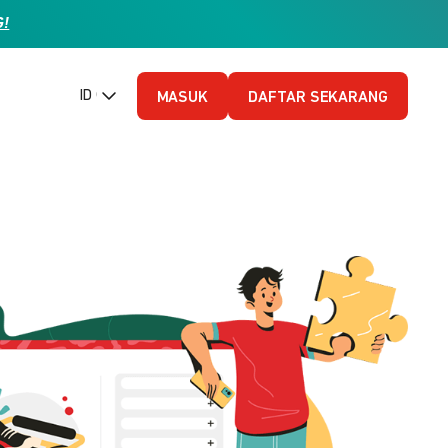
G!
ID (Bahasa Indonesia)
MASUK
DAFTAR SEKARANG