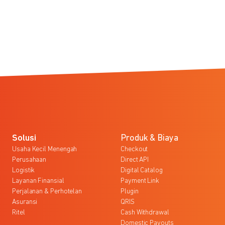
Solusi
Produk & Biaya
Usaha Kecil Menengah
Checkout
Perusahaan
Direct API
Logistik
Digital Catalog
Layanan Finansial
Payment Link
Perjalanan & Perhotelan
Plugin
Asuransi
QRIS
Ritel
Cash Withdrawal
Domestic Payouts