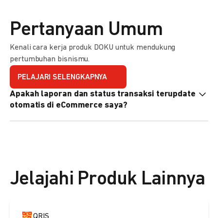
Pertanyaan Umum
Kenali cara kerja produk DOKU untuk mendukung
pertumbuhan bisnismu.
PELAJARI SELENGKAPNYA
Apakah laporan dan status transaksi terupdate
otomatis di eCommerce saya?
Ya, transaksi akan tercatat di dashboard DOKU, dan status
di eCommerce Anda akan terupdate otomatis melalui
update notification URL. Pelajari cara mengaktifkannya
di
sini.
Jelajahi Produk Lainnya
QRIS