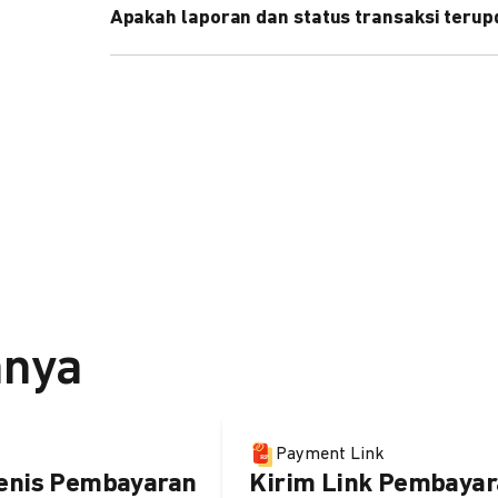
Apakah laporan dan status transaksi teru
Ya, transaksi akan tercatat di dashboard DOKU, d
melalui update notification URL. Pelajari cara me
nnya
Payment Link
enis Pembayaran
Kirim Link Pembayar