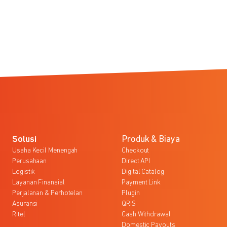
Solusi
Produk & Biaya
Usaha Kecil Menengah
Checkout
Perusahaan
Direct API
Logistik
Digital Catalog
Layanan Finansial
Payment Link
Perjalanan & Perhotelan
Plugin
Asuransi
QRIS
Ritel
Cash Withdrawal
Domestic Payouts