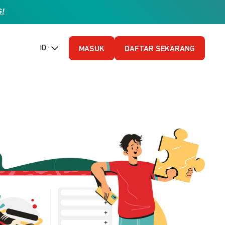
G!
ID (Bahasa Indonesia)
MASUK
DAFTAR SEKARANG