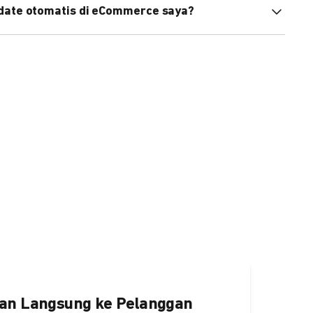
pdate otomatis di eCommerce saya?
an status di eCommerce Anda akan terupdate otomatis
ngaktifkannya
di sini.
an Langsung ke Pelanggan