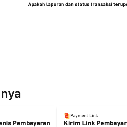
Apakah laporan dan status transaksi teru
Ya, transaksi akan tercatat di dashboard DOKU, d
melalui update notification URL. Pelajari cara me
nnya
Payment Link
enis Pembayaran
Kirim Link Pembayar