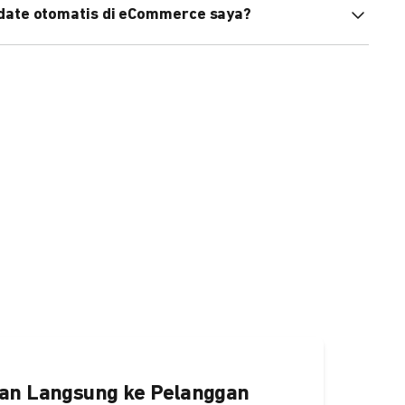
pdate otomatis di eCommerce saya?
an status di eCommerce Anda akan terupdate otomatis
ngaktifkannya
di sini.
an Langsung ke Pelanggan