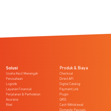
Solusi
Produk & Biaya
Usaha Kecil Menengah
Checkout
Perusahaan
Direct API
Logistik
Digital Catalog
Layanan Finansial
Payment Link
Perjalanan & Perhotelan
Plugin
Asuransi
QRIS
Ritel
Cash Withdrawal
Domestic Payouts