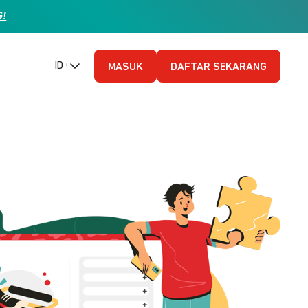
G!
ID (Bahasa Indonesia)
MASUK
DAFTAR SEKARANG