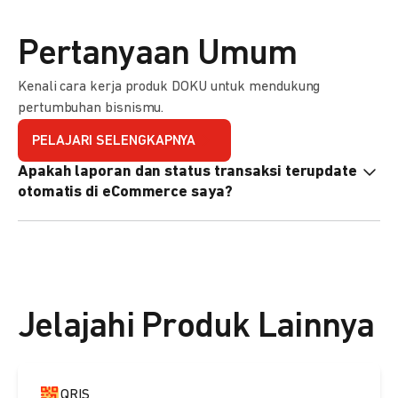
Pertanyaan Umum
Kenali cara kerja produk DOKU untuk mendukung
pertumbuhan bisnismu.
PELAJARI SELENGKAPNYA
Apakah laporan dan status transaksi terupdate
otomatis di eCommerce saya?
Ya, transaksi akan tercatat di dashboard DOKU, dan status
di eCommerce Anda akan terupdate otomatis melalui
update notification URL. Pelajari cara mengaktifkannya
di
sini.
Jelajahi Produk Lainnya
QRIS