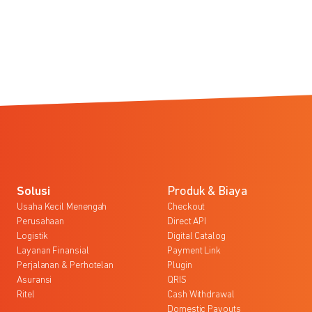
Solusi
Produk & Biaya
Usaha Kecil Menengah
Checkout
Perusahaan
Direct API
Logistik
Digital Catalog
Layanan Finansial
Payment Link
Perjalanan & Perhotelan
Plugin
Asuransi
QRIS
Ritel
Cash Withdrawal
Domestic Payouts