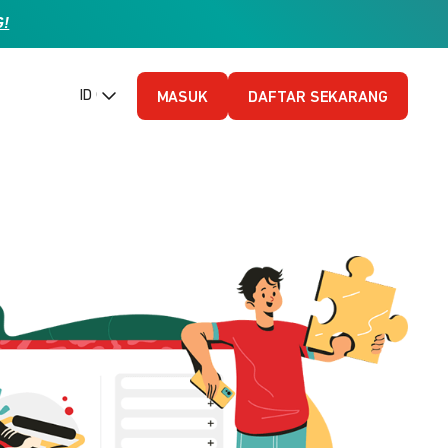
G!
ID (Bahasa Indonesia)
MASUK
DAFTAR SEKARANG