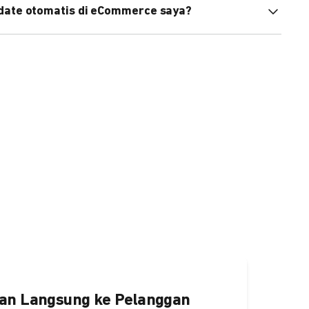
pdate otomatis di eCommerce saya?
an status di eCommerce Anda akan terupdate otomatis
ngaktifkannya
di sini.
an Langsung ke Pelanggan