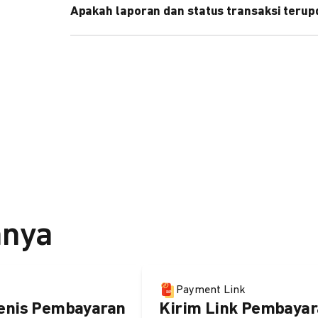
Apakah laporan dan status transaksi teru
Ya, transaksi akan tercatat di dashboard DOKU, d
melalui update notification URL. Pelajari cara me
nnya
Payment Link
enis Pembayaran
Kirim Link Pembayar