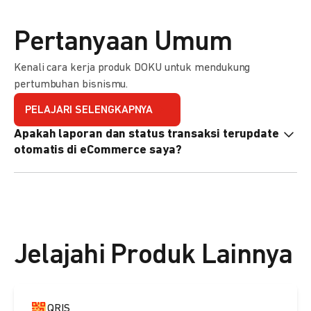
Pertanyaan Umum
Kenali cara kerja produk DOKU untuk mendukung
pertumbuhan bisnismu.
PELAJARI SELENGKAPNYA
Apakah laporan dan status transaksi terupdate
otomatis di eCommerce saya?
Ya, transaksi akan tercatat di dashboard DOKU, dan status
di eCommerce Anda akan terupdate otomatis melalui
update notification URL. Pelajari cara mengaktifkannya
di
sini.
Jelajahi Produk Lainnya
QRIS