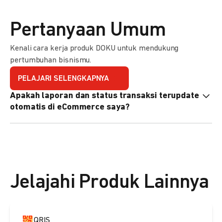
Pertanyaan Umum
Kenali cara kerja produk DOKU untuk mendukung
pertumbuhan bisnismu.
PELAJARI SELENGKAPNYA
Apakah laporan dan status transaksi terupdate
otomatis di eCommerce saya?
Ya, transaksi akan tercatat di dashboard DOKU, dan status
di eCommerce Anda akan terupdate otomatis melalui
update notification URL. Pelajari cara mengaktifkannya
di
sini.
Jelajahi Produk Lainnya
QRIS