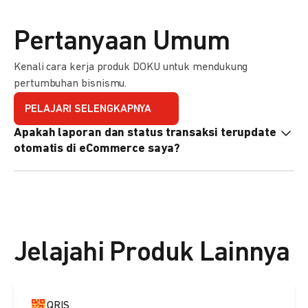
Pertanyaan Umum
Kenali cara kerja produk DOKU untuk mendukung
pertumbuhan bisnismu.
PELAJARI SELENGKAPNYA
Apakah laporan dan status transaksi terupdate
otomatis di eCommerce saya?
Ya, transaksi akan tercatat di dashboard DOKU, dan status
di eCommerce Anda akan terupdate otomatis melalui
update notification URL. Pelajari cara mengaktifkannya
di
sini.
Jelajahi Produk Lainnya
QRIS