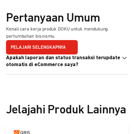
Pertanyaan Umum
Kenali cara kerja produk DOKU untuk mendukung
pertumbuhan bisnismu.
PELAJARI SELENGKAPNYA
Apakah laporan dan status transaksi terupdate
otomatis di eCommerce saya?
Ya, transaksi akan tercatat di dashboard DOKU, dan status
di eCommerce Anda akan terupdate otomatis melalui
update notification URL. Pelajari cara mengaktifkannya
di
sini.
Jelajahi Produk Lainnya
QRIS