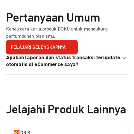
Pertanyaan Umum
Kenali cara kerja produk DOKU untuk mendukung
pertumbuhan bisnismu.
PELAJARI SELENGKAPNYA
Apakah laporan dan status transaksi terupdate
otomatis di eCommerce saya?
Ya, transaksi akan tercatat di dashboard DOKU, dan status
di eCommerce Anda akan terupdate otomatis melalui
update notification URL. Pelajari cara mengaktifkannya
di
sini.
Jelajahi Produk Lainnya
QRIS