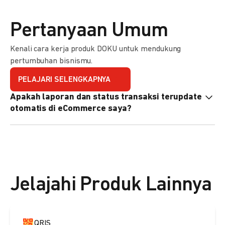
Pertanyaan Umum
Kenali cara kerja produk DOKU untuk mendukung
pertumbuhan bisnismu.
PELAJARI SELENGKAPNYA
Apakah laporan dan status transaksi terupdate
otomatis di eCommerce saya?
Ya, transaksi akan tercatat di dashboard DOKU, dan status
di eCommerce Anda akan terupdate otomatis melalui
update notification URL. Pelajari cara mengaktifkannya
di
sini.
Jelajahi Produk Lainnya
QRIS