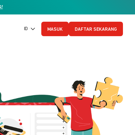
G!
ID (Bahasa Indonesia)
MASUK
DAFTAR SEKARANG