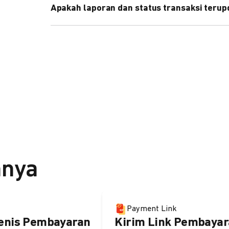
Apakah laporan dan status transaksi teru
Ya, transaksi akan tercatat di dashboard DOKU, d
melalui update notification URL. Pelajari cara me
nnya
Payment Link
enis Pembayaran
Kirim Link Pembayar