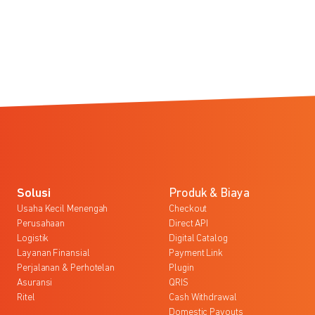
Solusi
Produk & Biaya
Usaha Kecil Menengah
Checkout
Perusahaan
Direct API
Logistik
Digital Catalog
Layanan Finansial
Payment Link
Perjalanan & Perhotelan
Plugin
Asuransi
QRIS
Ritel
Cash Withdrawal
Domestic Payouts