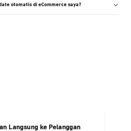
pdate otomatis di eCommerce saya?
an status di eCommerce Anda akan terupdate otomatis
ngaktifkannya
di sini.
an Langsung ke Pelanggan