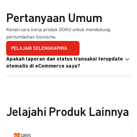
Pertanyaan Umum
Kenali cara kerja produk DOKU untuk mendukung
pertumbuhan bisnismu.
PELAJARI SELENGKAPNYA
Apakah laporan dan status transaksi terupdate
otomatis di eCommerce saya?
Ya, transaksi akan tercatat di dashboard DOKU, dan status
di eCommerce Anda akan terupdate otomatis melalui
update notification URL. Pelajari cara mengaktifkannya
di
sini.
Jelajahi Produk Lainnya
QRIS