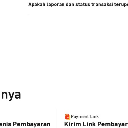
Apakah laporan dan status transaksi teru
Ya, transaksi akan tercatat di dashboard DOKU, d
melalui update notification URL. Pelajari cara me
nnya
Payment Link
enis Pembayaran
Kirim Link Pembayar