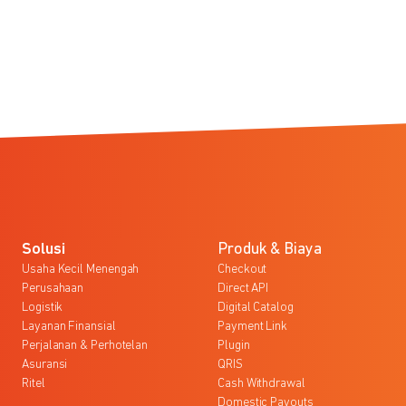
Solusi
Produk & Biaya
Usaha Kecil Menengah
Checkout
Perusahaan
Direct API
Logistik
Digital Catalog
Layanan Finansial
Payment Link
Perjalanan & Perhotelan
Plugin
Asuransi
QRIS
Ritel
Cash Withdrawal
Domestic Payouts