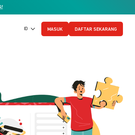
G!
ID (Bahasa Indonesia)
MASUK
DAFTAR SEKARANG