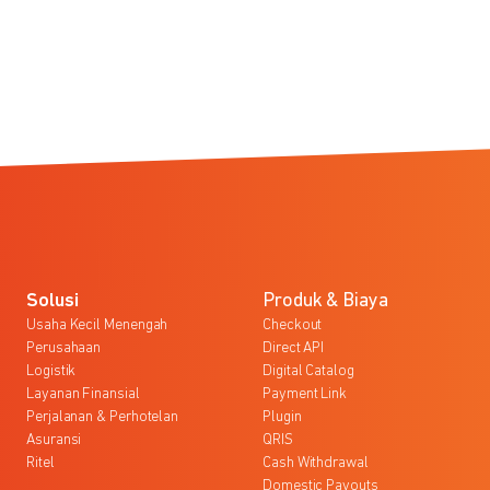
Solusi
Produk & Biaya
Usaha Kecil Menengah
Checkout
Perusahaan
Direct API
Logistik
Digital Catalog
Layanan Finansial
Payment Link
Perjalanan & Perhotelan
Plugin
Asuransi
QRIS
Ritel
Cash Withdrawal
Domestic Payouts