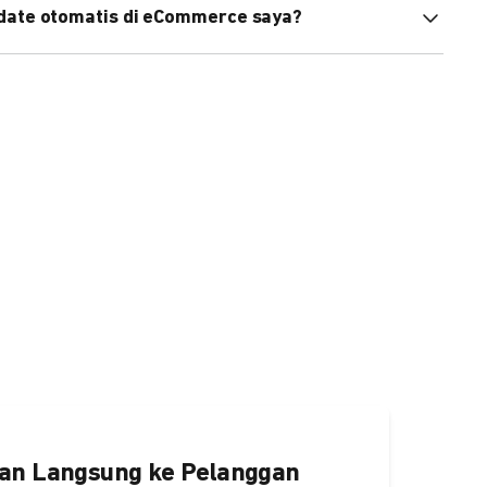
pdate otomatis di eCommerce saya?
an status di eCommerce Anda akan terupdate otomatis
ngaktifkannya
di sini.
an Langsung ke Pelanggan