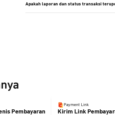
Apakah laporan dan status transaksi teru
Ya, transaksi akan tercatat di dashboard DOKU, d
melalui update notification URL. Pelajari cara me
nnya
Payment Link
enis Pembayaran
Kirim Link Pembayar