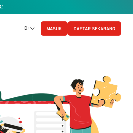
G!
ID (Bahasa Indonesia)
MASUK
DAFTAR SEKARANG