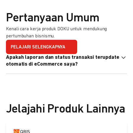
Pertanyaan Umum
Kenali cara kerja produk DOKU untuk mendukung
pertumbuhan bisnismu.
PELAJARI SELENGKAPNYA
Apakah laporan dan status transaksi terupdate
otomatis di eCommerce saya?
Ya, transaksi akan tercatat di dashboard DOKU, dan status
di eCommerce Anda akan terupdate otomatis melalui
update notification URL. Pelajari cara mengaktifkannya
di
sini.
Jelajahi Produk Lainnya
QRIS