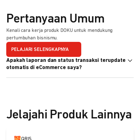
Pertanyaan Umum
Kenali cara kerja produk DOKU untuk mendukung
pertumbuhan bisnismu.
PELAJARI SELENGKAPNYA
Apakah laporan dan status transaksi terupdate
otomatis di eCommerce saya?
Ya, transaksi akan tercatat di dashboard DOKU, dan status
di eCommerce Anda akan terupdate otomatis melalui
update notification URL. Pelajari cara mengaktifkannya
di
sini.
Jelajahi Produk Lainnya
QRIS