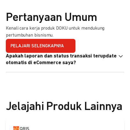
Pertanyaan Umum
Kenali cara kerja produk DOKU untuk mendukung
pertumbuhan bisnismu.
PELAJARI SELENGKAPNYA
Apakah laporan dan status transaksi terupdate
otomatis di eCommerce saya?
Ya, transaksi akan tercatat di dashboard DOKU, dan status
di eCommerce Anda akan terupdate otomatis melalui
update notification URL. Pelajari cara mengaktifkannya
di
sini.
Jelajahi Produk Lainnya
QRIS