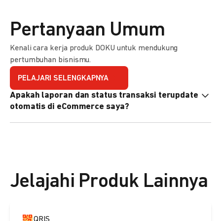
Pertanyaan Umum
Kenali cara kerja produk DOKU untuk mendukung
pertumbuhan bisnismu.
PELAJARI SELENGKAPNYA
Apakah laporan dan status transaksi terupdate
otomatis di eCommerce saya?
Ya, transaksi akan tercatat di dashboard DOKU, dan status
di eCommerce Anda akan terupdate otomatis melalui
update notification URL. Pelajari cara mengaktifkannya
di
sini.
Jelajahi Produk Lainnya
QRIS