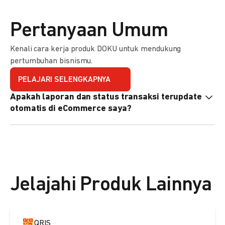
Pertanyaan Umum
Kenali cara kerja produk DOKU untuk mendukung
pertumbuhan bisnismu.
PELAJARI SELENGKAPNYA
Apakah laporan dan status transaksi terupdate
otomatis di eCommerce saya?
Ya, transaksi akan tercatat di dashboard DOKU, dan status
di eCommerce Anda akan terupdate otomatis melalui
update notification URL. Pelajari cara mengaktifkannya
di
sini.
Jelajahi Produk Lainnya
QRIS