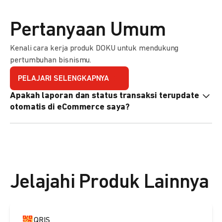
Pertanyaan Umum
Kenali cara kerja produk DOKU untuk mendukung
pertumbuhan bisnismu.
PELAJARI SELENGKAPNYA
Apakah laporan dan status transaksi terupdate
otomatis di eCommerce saya?
Ya, transaksi akan tercatat di dashboard DOKU, dan status
di eCommerce Anda akan terupdate otomatis melalui
update notification URL. Pelajari cara mengaktifkannya
di
sini.
Jelajahi Produk Lainnya
QRIS