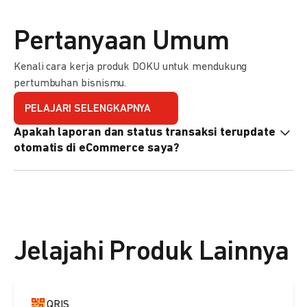
Pertanyaan Umum
Kenali cara kerja produk DOKU untuk mendukung
pertumbuhan bisnismu.
PELAJARI SELENGKAPNYA
Apakah laporan dan status transaksi terupdate
otomatis di eCommerce saya?
Ya, transaksi akan tercatat di dashboard DOKU, dan status
di eCommerce Anda akan terupdate otomatis melalui
update notification URL. Pelajari cara mengaktifkannya
di
sini.
Jelajahi Produk Lainnya
QRIS