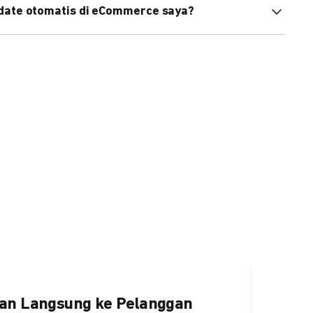
pdate otomatis di eCommerce saya?
an status di eCommerce Anda akan terupdate otomatis
ngaktifkannya
di sini.
an Langsung ke Pelanggan