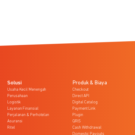
Solusi
Produk & Biaya
Usaha Kecil Menengah
Checkout
Perusahaan
Direct API
Logistik
Digital Catalog
Layanan Finansial
Payment Link
Perjalanan & Perhotelan
Plugin
Asuransi
QRIS
Ritel
Cash Withdrawal
Domestic Payouts