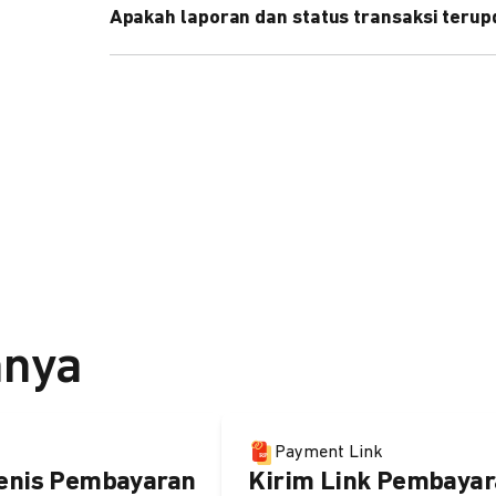
Apakah laporan dan status transaksi teru
Ya, transaksi akan tercatat di dashboard DOKU, d
melalui update notification URL. Pelajari cara me
nnya
Payment Link
enis Pembayaran
Kirim Link Pembayar