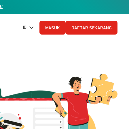
G!
ID (Bahasa Indonesia)
MASUK
DAFTAR SEKARANG