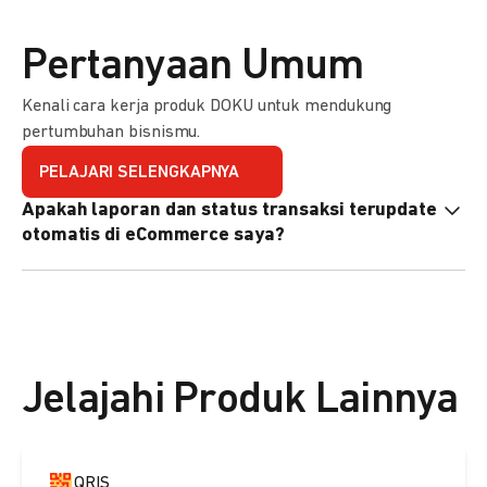
Pertanyaan Umum
Kenali cara kerja produk DOKU untuk mendukung
pertumbuhan bisnismu.
PELAJARI SELENGKAPNYA
Apakah laporan dan status transaksi terupdate
otomatis di eCommerce saya?
Ya, transaksi akan tercatat di dashboard DOKU, dan status
di eCommerce Anda akan terupdate otomatis melalui
update notification URL. Pelajari cara mengaktifkannya
di
sini.
Jelajahi Produk Lainnya
QRIS