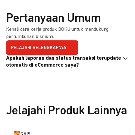
Pertanyaan Umum
Kenali cara kerja produk DOKU untuk mendukung
pertumbuhan bisnismu.
PELAJARI SELENGKAPNYA
Apakah laporan dan status transaksi terupdate
otomatis di eCommerce saya?
Ya, transaksi akan tercatat di dashboard DOKU, dan status
di eCommerce Anda akan terupdate otomatis melalui
update notification URL. Pelajari cara mengaktifkannya
di
sini.
Jelajahi Produk Lainnya
QRIS