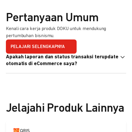
Pertanyaan Umum
Kenali cara kerja produk DOKU untuk mendukung
pertumbuhan bisnismu.
PELAJARI SELENGKAPNYA
Apakah laporan dan status transaksi terupdate
otomatis di eCommerce saya?
Ya, transaksi akan tercatat di dashboard DOKU, dan status
di eCommerce Anda akan terupdate otomatis melalui
update notification URL. Pelajari cara mengaktifkannya
di
sini.
Jelajahi Produk Lainnya
QRIS