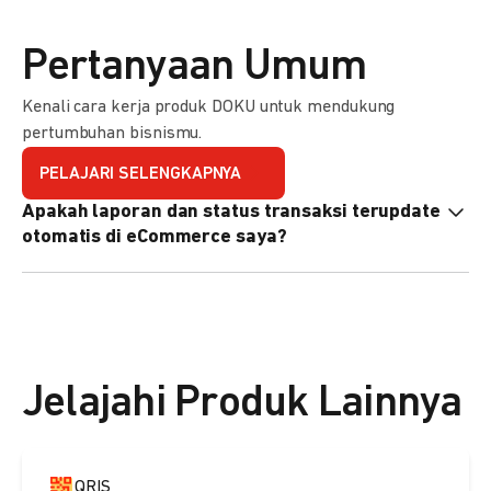
Pertanyaan Umum
Kenali cara kerja produk DOKU untuk mendukung
pertumbuhan bisnismu.
PELAJARI SELENGKAPNYA
Apakah laporan dan status transaksi terupdate
otomatis di eCommerce saya?
Ya, transaksi akan tercatat di dashboard DOKU, dan status
di eCommerce Anda akan terupdate otomatis melalui
update notification URL. Pelajari cara mengaktifkannya
di
sini.
Jelajahi Produk Lainnya
QRIS