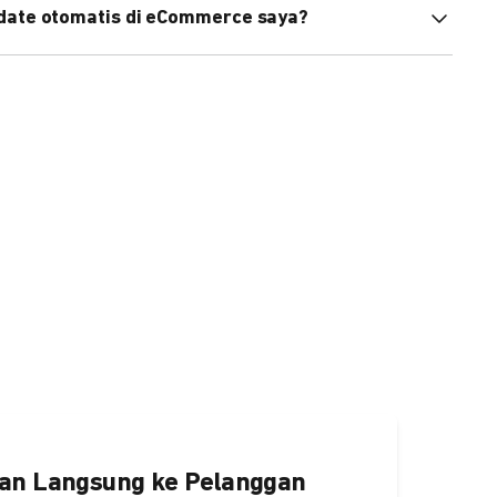
pdate otomatis di eCommerce saya?
an status di eCommerce Anda akan terupdate otomatis
ngaktifkannya
di sini.
an Langsung ke Pelanggan