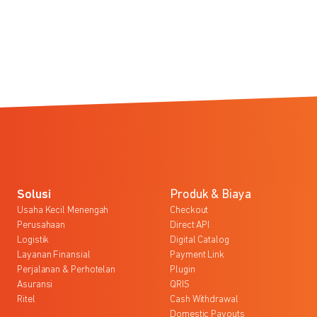
Solusi
Produk & Biaya
Usaha Kecil Menengah
Checkout
Perusahaan
Direct API
Logistik
Digital Catalog
Layanan Finansial
Payment Link
Perjalanan & Perhotelan
Plugin
Asuransi
QRIS
Ritel
Cash Withdrawal
Domestic Payouts