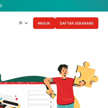
G!
ID (Bahasa Indonesia)
MASUK
DAFTAR SEKARANG