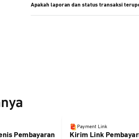
Apakah laporan dan status transaksi teru
Ya, transaksi akan tercatat di dashboard DOKU, d
melalui update notification URL. Pelajari cara me
nnya
Payment Link
enis Pembayaran
Kirim Link Pembayar