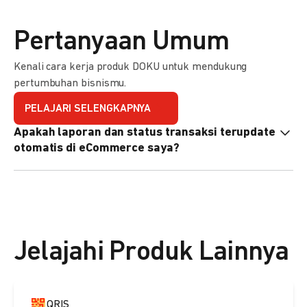
Pertanyaan Umum
Kenali cara kerja produk DOKU untuk mendukung
pertumbuhan bisnismu.
PELAJARI SELENGKAPNYA
Apakah laporan dan status transaksi terupdate
otomatis di eCommerce saya?
Ya, transaksi akan tercatat di dashboard DOKU, dan status
di eCommerce Anda akan terupdate otomatis melalui
update notification URL. Pelajari cara mengaktifkannya
di
sini.
Jelajahi Produk Lainnya
QRIS