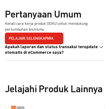
Pertanyaan Umum
Kenali cara kerja produk DOKU untuk mendukung
pertumbuhan bisnismu.
PELAJARI SELENGKAPNYA
Apakah laporan dan status transaksi terupdate
otomatis di eCommerce saya?
Ya, transaksi akan tercatat di dashboard DOKU, dan status
di eCommerce Anda akan terupdate otomatis melalui
update notification URL. Pelajari cara mengaktifkannya
di
sini.
Jelajahi Produk Lainnya
QRIS