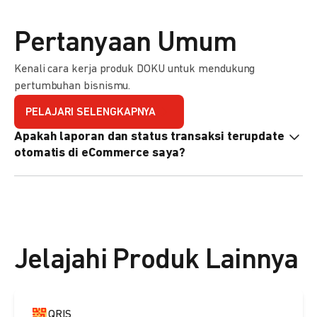
Pertanyaan Umum
Kenali cara kerja produk DOKU untuk mendukung
pertumbuhan bisnismu.
PELAJARI SELENGKAPNYA
Apakah laporan dan status transaksi terupdate
otomatis di eCommerce saya?
Ya, transaksi akan tercatat di dashboard DOKU, dan status
di eCommerce Anda akan terupdate otomatis melalui
update notification URL. Pelajari cara mengaktifkannya
di
sini.
Jelajahi Produk Lainnya
QRIS