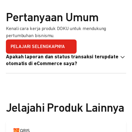
Pertanyaan Umum
Kenali cara kerja produk DOKU untuk mendukung
pertumbuhan bisnismu.
PELAJARI SELENGKAPNYA
Apakah laporan dan status transaksi terupdate
otomatis di eCommerce saya?
Ya, transaksi akan tercatat di dashboard DOKU, dan status
di eCommerce Anda akan terupdate otomatis melalui
update notification URL. Pelajari cara mengaktifkannya
di
sini.
Jelajahi Produk Lainnya
QRIS