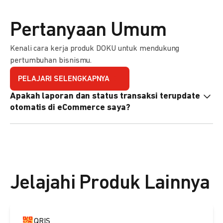
Pertanyaan Umum
Kenali cara kerja produk DOKU untuk mendukung
pertumbuhan bisnismu.
PELAJARI SELENGKAPNYA
Apakah laporan dan status transaksi terupdate
otomatis di eCommerce saya?
Ya, transaksi akan tercatat di dashboard DOKU, dan status
di eCommerce Anda akan terupdate otomatis melalui
update notification URL. Pelajari cara mengaktifkannya
di
sini.
Jelajahi Produk Lainnya
QRIS