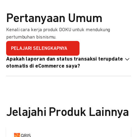
Pertanyaan Umum
Kenali cara kerja produk DOKU untuk mendukung
pertumbuhan bisnismu.
PELAJARI SELENGKAPNYA
Apakah laporan dan status transaksi terupdate
otomatis di eCommerce saya?
Ya, transaksi akan tercatat di dashboard DOKU, dan status
di eCommerce Anda akan terupdate otomatis melalui
update notification URL. Pelajari cara mengaktifkannya
di
sini.
Jelajahi Produk Lainnya
QRIS