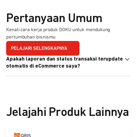
Pertanyaan Umum
Kenali cara kerja produk DOKU untuk mendukung
pertumbuhan bisnismu.
PELAJARI SELENGKAPNYA
Apakah laporan dan status transaksi terupdate
otomatis di eCommerce saya?
Ya, transaksi akan tercatat di dashboard DOKU, dan status
di eCommerce Anda akan terupdate otomatis melalui
update notification URL. Pelajari cara mengaktifkannya
di
sini.
Jelajahi Produk Lainnya
QRIS