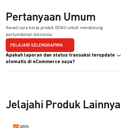
Pertanyaan Umum
Kenali cara kerja produk DOKU untuk mendukung
pertumbuhan bisnismu.
PELAJARI SELENGKAPNYA
Apakah laporan dan status transaksi terupdate
otomatis di eCommerce saya?
Ya, transaksi akan tercatat di dashboard DOKU, dan status
di eCommerce Anda akan terupdate otomatis melalui
update notification URL. Pelajari cara mengaktifkannya
di
sini.
Jelajahi Produk Lainnya
QRIS