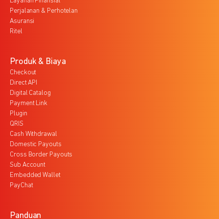
Layanan Finansial
Perjalanan & Perhotelan
Asuransi
Ritel
Produk & Biaya
Checkout
Direct API
Digital Catalog
Payment Link
Plugin
QRIS
Cash Withdrawal
Domestic Payouts
Cross Border Payouts
Sub Account
Embedded Wallet
PayChat
Panduan