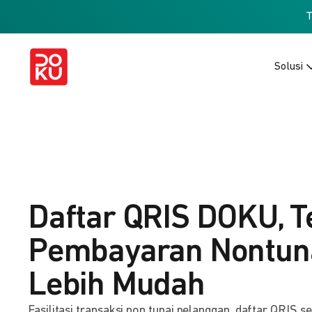
Solusi
Daftar QRIS DOKU, T
Pembayaran Nontuna
Lebih Mudah
Fasilitasi transaksi non tunai pelanggan, daftar QRIS s