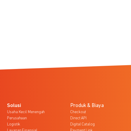
Solusi
Produk & Biaya
Usaha Kecil Menengah
Checkout
Perusahaan
Direct API
Logistik
Digital Catalog
Layanan Finansial
Payment Link