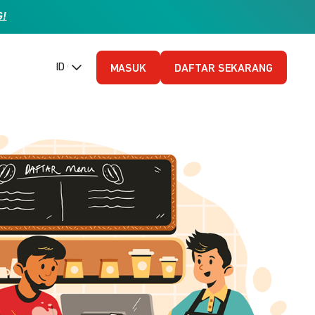
G!
ID (Bahasa Indonesia)
MASUK
DAFTAR SEKARANG