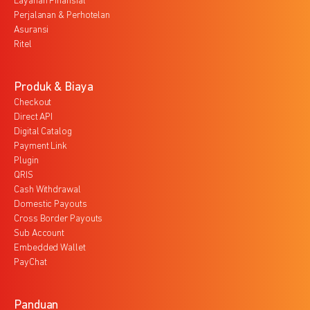
Layanan Finansial
Perjalanan & Perhotelan
Asuransi
Ritel
Produk & Biaya
Checkout
Direct API
Digital Catalog
Payment Link
Plugin
QRIS
Cash Withdrawal
Domestic Payouts
Cross Border Payouts
Sub Account
Embedded Wallet
PayChat
Panduan