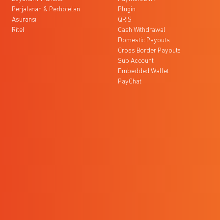
Perjalanan & Perhotelan
Plugin
Asuransi
QRIS
Ritel
Cash Withdrawal
Domestic Payouts
Cross Border Payouts
Sub Account
Embedded Wallet
PayChat
l