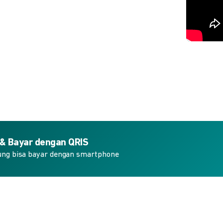
 & Bayar dengan QRIS
ung bisa bayar dengan smartphone