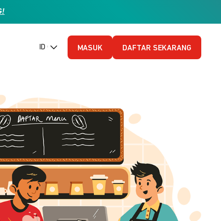
G!
ID (Bahasa Indonesia)
MASUK
DAFTAR SEKARANG