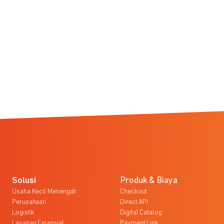
Solusi
Produk & Biaya
Usaha Kecil Menengah
Checkout
Perusahaan
Direct API
Logistik
Digital Catalog
Layanan Finansial
Payment Link