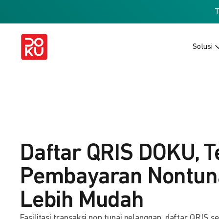
Solusi
Daftar QRIS DOKU, T
Pembayaran Nontuna
Lebih Mudah
Fasilitasi transaksi non tunai pelanggan, daftar QRIS s