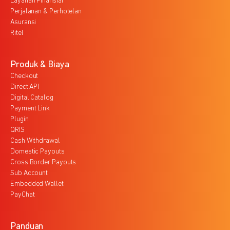
Layanan Finansial
Perjalanan & Perhotelan
Asuransi
Ritel
Produk & Biaya
Checkout
Direct API
Digital Catalog
Payment Link
Plugin
QRIS
Cash Withdrawal
Domestic Payouts
Cross Border Payouts
Sub Account
Embedded Wallet
PayChat
Panduan