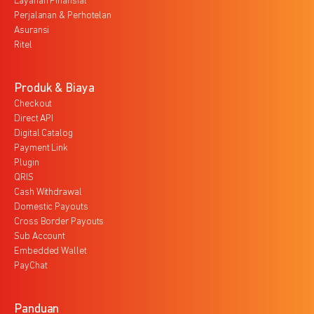
Layanan Finansial
Perjalanan & Perhotelan
Asuransi
Ritel
Produk & Biaya
Checkout
Direct API
Digital Catalog
Payment Link
Plugin
QRIS
Cash Withdrawal
Domestic Payouts
Cross Border Payouts
Sub Account
Embedded Wallet
PayChat
Panduan