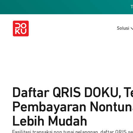
Solusi
Daftar QRIS DOKU, T
Pembayaran Nontuna
Lebih Mudah
Fasilitasi transaksi non tunai pelanggan, daftar QRIS s