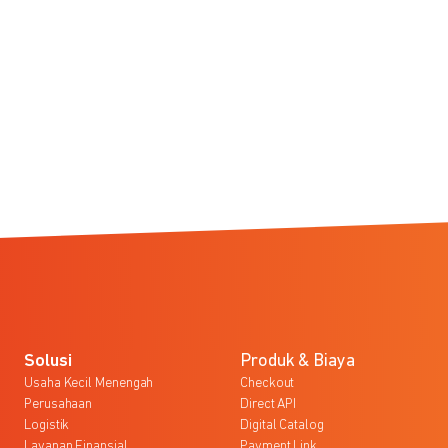
Solusi
Produk & Biaya
Usaha Kecil Menengah
Checkout
Perusahaan
Direct API
Logistik
Digital Catalog
Layanan Finansial
Payment Link