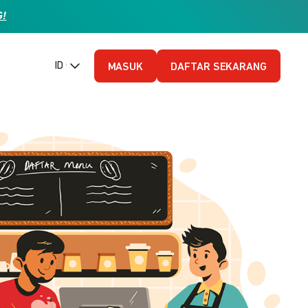
G!
ID (Bahasa Indonesia)
MASUK
DAFTAR SEKARANG