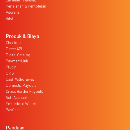
Layanan Finansial
Perjalanan & Perhotelan
Asuransi
Ritel
Produk & Biaya
Checkout
Direct API
Digital Catalog
Payment Link
Plugin
QRIS
Cash Withdrawal
Domestic Payouts
Cross Border Payouts
Sub Account
Embedded Wallet
PayChat
Panduan