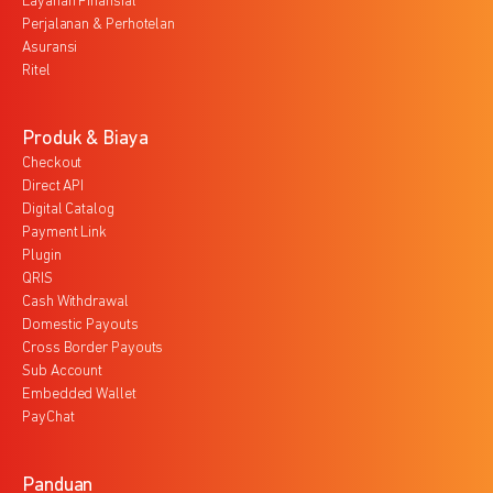
Layanan Finansial
Perjalanan & Perhotelan
Asuransi
Ritel
Produk & Biaya
Checkout
Direct API
Digital Catalog
Payment Link
Plugin
QRIS
Cash Withdrawal
Domestic Payouts
Cross Border Payouts
Sub Account
Embedded Wallet
PayChat
Panduan